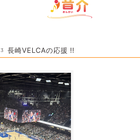
長崎VELCAの応援 !!
33